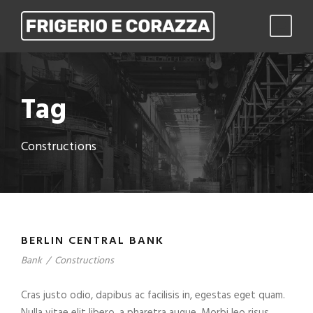
Tag
Constructions
BERLIN CENTRAL BANK
Bank
/
Constructions
Cras justo odio, dapibus ac facilisis in, egestas eget quam.