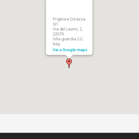
Frigerio e Corazza
Srl
Via del Lavoro, 2,
22079
Villa guardia CO,
Italy
Vai a Google maps